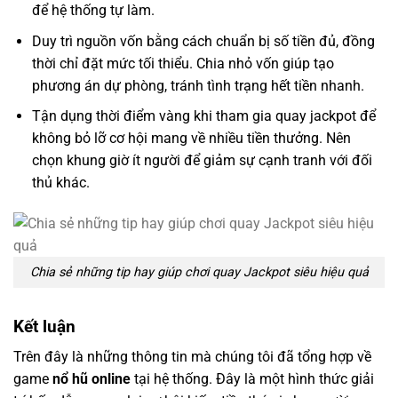
để hệ thống tự làm.
Duy trì nguồn vốn bằng cách chuẩn bị số tiền đủ, đồng
thời chỉ đặt mức tối thiểu. Chia nhỏ vốn giúp tạo
phương án dự phòng, tránh tình trạng hết tiền nhanh.
Tận dụng thời điểm vàng khi tham gia quay jackpot để
không bỏ lỡ cơ hội mang về nhiều tiền thưởng. Nên
chọn khung giờ ít người để giảm sự cạnh tranh với đối
thủ khác.
Chia sẻ những tip hay giúp chơi quay Jackpot siêu hiệu quả
Kết luận
Trên đây là những thông tin mà chúng tôi đã tổng hợp về
game
nổ hũ online
tại hệ thống. Đây là một hình thức giải