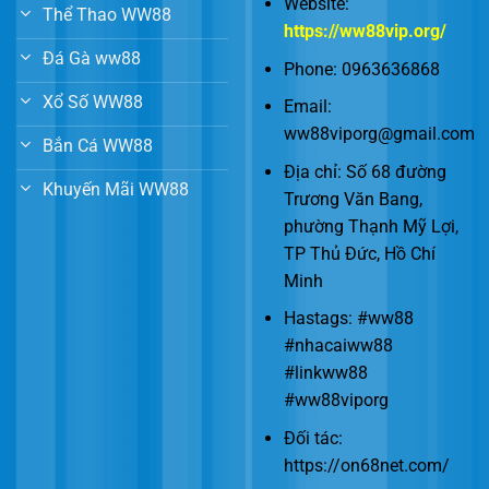
Website:
Thể Thao WW88
https://ww88vip.org/
Đá Gà ww88
Phone: 0963636868
Xổ Số WW88
Email:
ww88viporg@gmail.com
Bắn Cá WW88
Địa chỉ: Số 68 đường
Khuyến Mãi WW88
Trương Văn Bang,
phường Thạnh Mỹ Lợi,
TP Thủ Đức, Hồ Chí
Minh
Hastags: #ww88
#nhacaiww88
#linkww88
#ww88viporg
Đối tác:
https://on68net.com/