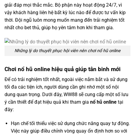
giải đáp mọi thắc mắc. Bộ phận này hoạt động 24/7, vì
vậy khách hàng liên hệ bất kỳ lúc nào để được tư vấn kịp
thời. Đội ngũ luôn mong muốn mang đến trải nghiệm tốt
nhất cho bet thủ, giúp họ yên tâm hơn khi tham gia.
Những lý do thuyết phục hội viên nên chơi nổ hũ online
Chơi nổ hũ online hiệu quả giúp tân binh mới
Để có trải nghiệm tốt nhất, ngoài việc nắm bắt và sử dụng
tối đa các tiện ích, người dùng cần ghi nhớ một số nội
dung quan trọng. Dưới đây, WW88 sẽ cung cấp một số lưu
ý cần thiết để đạt hiệu quả khi tham gia
nổ hũ online
tại
đây:
Hạn chế tối thiểu việc sử dụng chức năng quay tự động.
Việc này giúp điều chỉnh vòng quay ổn định hơn so với