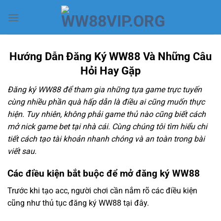
Bỏ
qua
nội
dung
Hướng Dẫn Đăng Ký WW88 Và Những Câu
Hỏi Hay Gặp
Đăng ký WW88 để tham gia những tựa game trực tuyến
cùng nhiều phần quà hấp dẫn là điều ai cũng muốn thực
hiện. Tuy nhiên, không phải game thủ nào cũng biết cách
mở nick game bet tại nhà cái. Cùng chúng tôi tìm hiểu chi
tiết cách tạo tài khoản nhanh chóng và an toàn trong bài
viết sau.
Các điều kiện bắt buộc để mở đăng ký WW88
Trước khi tạo acc, người chơi cần nắm rõ các điều kiện
cũng như thủ tục đăng ký WW88 tại đây.