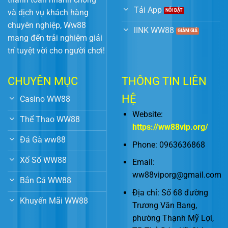
Tải App
và dịch vụ khách hàng
chuyên nghiệp, Ww88
lINK WW88
mang đến trải nghiệm giải
trí tuyệt vời cho người chơi!
CHUYÊN MỤC
THÔNG TIN LIÊN
HỆ
Casino WW88
Website:
Thể Thao WW88
https://ww88vip.org/
Đá Gà ww88
Phone: 0963636868
Xổ Số WW88
Email:
ww88viporg@gmail.com
Bắn Cá WW88
Địa chỉ: Số 68 đường
Khuyến Mãi WW88
Trương Văn Bang,
phường Thạnh Mỹ Lợi,