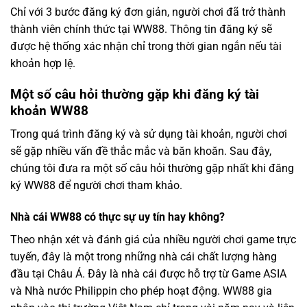
Chỉ với 3 bước đăng ký đơn giản, người chơi đã trở thành
thành viên chính thức tại WW88. Thông tin đăng ký sẽ
được hệ thống xác nhận chỉ trong thời gian ngắn nếu tài
khoản hợp lệ.
Một số câu hỏi thường gặp khi đăng ký tài
khoản WW88
Trong quá trình đăng ký và sử dụng tài khoản, người chơi
sẽ gặp nhiều vấn đề thắc mắc và băn khoăn. Sau đây,
chúng tôi đưa ra một số câu hỏi thường gặp nhất khi đăng
ký WW88 để người chơi tham khảo.
Nhà cái WW88 có thực sự uy tín hay không?
Theo nhận xét và đánh giá của nhiều người chơi game trực
tuyến, đây là một trong những nhà cái chất lượng hàng
đầu tại Châu Á. Đây là nhà cái được hỗ trợ từ Game ASIA
và Nhà nước Philippin cho phép hoạt động. WW88 gia