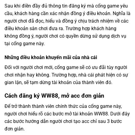
Sau khi điền đầy đủ thông tin đăng ký mà cổng game yêu
cầu, khách hàng cần xác nhận đồng ý điều khoản. Nghĩa là
người chơi đã đọc, hiểu và đồng ý chịu trách nhiệm về các
điều khoản sân chơi đưa ra. Trường hợp khách hàng
không đồng ý, người chơi có quyền dừng sử dụng dịch vụ
tại cổng game này.
Những điều khoản khuyến mãi của nhà cái
Đối với người chơi mới, cổng game sẽ có ưu đãi tùy người
chơi nhận hay không. Trường hợp, nhà cái phát hiện có sự
gian lận, sẽ tạm dừng tài khoản của thành viên đó.
Cách đăng ký WW88, mở acc đơn giản
Để trở thành thành viên chính thức của cổng game này,
người chơi hiểu rõ các bước mở tài khoản WW88. Dưới đây
các bước hướng dẫn người chơi tạo acc chỉ sau 3 bước
đơn giản.