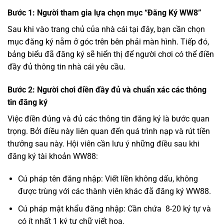
Bước 1: Người tham gia lựa chọn mục “Đăng Ký WW8”
Sau khi vào trang chủ của nhà cái tại đây, bạn cần chọn
mục đăng ký nằm ở góc trên bên phải màn hình. Tiếp đó,
bảng biểu đã đăng ký sẽ hiển thị để người chơi có thể điền
đầy đủ thông tin nhà cái yêu cầu.
Bước 2: Người chơi điền đầy đủ và chuẩn xác các thông
tin đăng ký
Việc điền đúng và đủ các thông tin đăng ký là bước quan
trọng. Bởi điều này liên quan đến quá trình nạp và rút tiền
thưởng sau này. Hội viên cần lưu ý những điều sau khi
đăng ký tài khoản WW88:
Cú pháp tên đăng nhập: Viết liền không dấu, không
được trùng với các thành viên khác đã đăng ký WW88.
Cú pháp mật khẩu đăng nhập: Cần chứa 8-20 ký tự và
có ít nhất 1 ký tự chữ viết hoa.