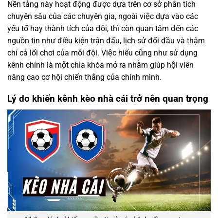
Nền tảng này hoạt động được dựa trên cơ sở phân tích
chuyên sâu của các chuyên gia, ngoài việc dựa vào các
yếu tố hay thành tích của đội, thì còn quan tâm đến các
nguồn tin như điều kiện trận đấu, lịch sử đối đầu và thậm
chí cả lối chơi của mỗi đội. Việc hiểu cũng như sử dụng
kênh chính là một chìa khóa mở ra nhằm giúp hội viên
nâng cao cơ hội chiến thắng của chính mình.
Lý do khiến kênh kèo nhà cái trở nên quan trọng