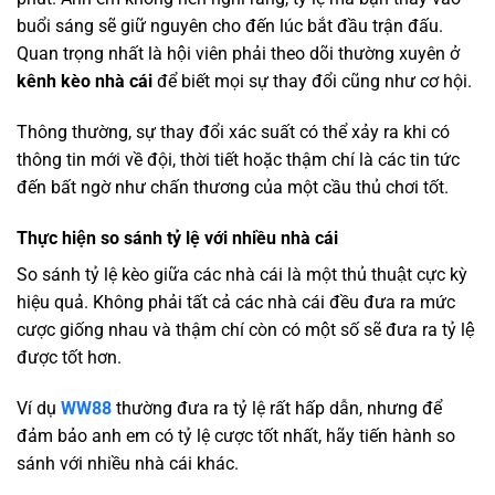
buổi sáng sẽ giữ nguyên cho đến lúc bắt đầu trận đấu.
Quan trọng nhất là hội viên phải theo dõi thường xuyên ở
kênh kèo nhà cái
để biết mọi sự thay đổi cũng như cơ hội.
Thông thường, sự thay đổi xác suất có thể xảy ra khi có
thông tin mới về đội, thời tiết hoặc thậm chí là các tin tức
đến bất ngờ như chấn thương của một cầu thủ chơi tốt.
Thực hiện so sánh tỷ lệ với nhiều nhà cái
So sánh tỷ lệ kèo giữa các nhà cái là một thủ thuật cực kỳ
hiệu quả. Không phải tất cả các nhà cái đều đưa ra mức
cược giống nhau và thậm chí còn có một số sẽ đưa ra tỷ lệ
được tốt hơn.
Ví dụ
WW88
thường đưa ra tỷ lệ rất hấp dẫn, nhưng để
đảm bảo anh em có tỷ lệ cược tốt nhất, hãy tiến hành so
sánh với nhiều nhà cái khác.