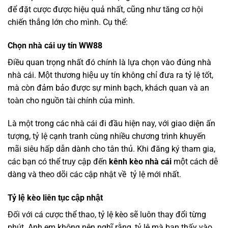
để đặt cược được hiệu quả nhất, cũng như tăng cơ hội
chiến thắng lớn cho mình. Cụ thể:
Chọn nhà cái uy tín WW88
Điều quan trọng nhất đó chính là lựa chọn vào đúng nhà
nhà cái. Một thương hiệu uy tín không chỉ đưa ra tỷ lệ tốt,
mà còn đảm bảo được sự minh bạch, khách quan và an
toàn cho nguồn tài chính của mình.
Là một trong các nhà cái đi đầu hiện nay, với giao diện ấn
tượng, tỷ lệ cạnh tranh cùng nhiều chương trình khuyến
mãi siêu hấp dẫn dành cho tân thủ. Khi đăng ký tham gia,
các bạn có thể truy cập đến
kênh kèo nhà cái
một cách dễ
dàng và theo dõi các cập nhật về tỷ lệ mới nhất.
Tỷ lệ kèo liên tục cập nhật
Đối với cá cược thể thao, tỷ lệ kèo sẽ luôn thay đổi từng
phút. Anh em không nên nghĩ rằng, tỷ lệ mà bạn thấy vào