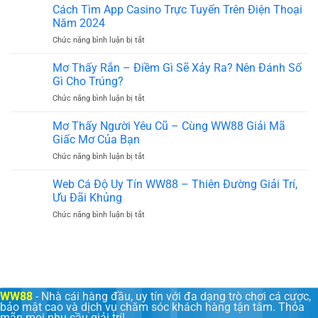
Mãi
Cách Tìm App Casino Trực Tuyến Trên Điện Thoại
King88
Năm 2024
–
ở
Chức năng bình luận bị tắt
Thưởng
Cách
Lớn
Tìm
Mơ Thấy Rắn – Điềm Gì Sẽ Xảy Ra? Nên Đánh Số
Cho
App
Thành
Gì Cho Trúng?
Casino
Viên
ở
Chức năng bình luận bị tắt
Trực
Mỗi
Mơ
Tuyến
Lần
Thấy
Mơ Thấy Người Yêu Cũ – Cùng WW88 Giải Mã
Trên
Tham
Rắn
Điện
Giấc Mơ Của Bạn
Gia
–
Thoại
ở
Chức năng bình luận bị tắt
Điềm
Năm
Mơ
Gì
2024
Thấy
Web Cá Độ Uy Tín WW88 – Thiên Đường Giải Trí,
Sẽ
Người
Xảy
Ưu Đãi Khủng
Yêu
Ra?
ở
Chức năng bình luận bị tắt
Cũ
Nên
Web
–
Đánh
Cá
Cùng
Số
Độ
WW88
Gì
Uy
Giải
Cho
Tín
Mã
Trúng?
WW88
Giấc
WW88
- Nhà cái hàng đầu, uy tín với đa dạng trò chơi cá cược,
–
Mơ
bảo mật cao và dịch vụ chăm sóc khách hàng tận tâm. Thỏa
Thiên
Của
mãn mọi nhu cầu giải trí!