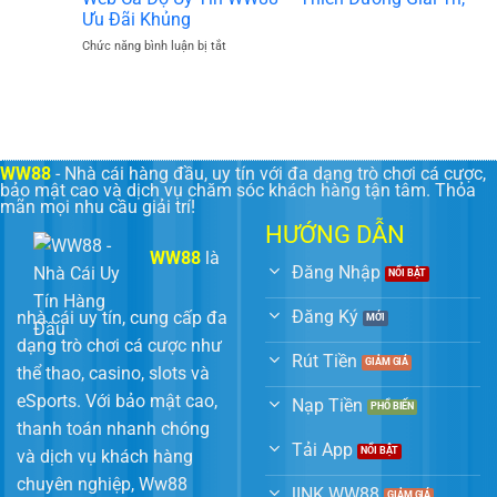
Người
Xảy
Ưu Đãi Khủng
Yêu
Ra?
ở
Chức năng bình luận bị tắt
Cũ
Nên
Web
–
Đánh
Cá
Cùng
Số
Độ
WW88
Gì
Uy
Giải
Cho
Tín
Mã
Trúng?
WW88
Giấc
WW88
- Nhà cái hàng đầu, uy tín với đa dạng trò chơi cá cược,
–
Mơ
bảo mật cao và dịch vụ chăm sóc khách hàng tận tâm. Thỏa
Thiên
Của
mãn mọi nhu cầu giải trí!
Đường
Bạn
HƯỚNG DẪN
Giải
Trí,
WW88
là
Đăng Nhập
Ưu
Đãi
Khủng
Đăng Ký
nhà cái uy tín, cung cấp đa
dạng trò chơi cá cược như
Rút Tiền
thể thao, casino, slots và
eSports. Với bảo mật cao,
Nạp Tiền
thanh toán nhanh chóng
Tải App
và dịch vụ khách hàng
chuyên nghiệp, Ww88
lINK WW88