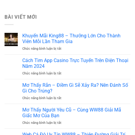
BÀI VIẾT MỚI
Khuyến Mãi King88 – Thưởng Lớn Cho Thành
Viên Mỗi Lần Tham Gia
ở
Chức năng bình luận bị tắt
Khuyến
Mãi
Cách Tìm App Casino Trực Tuyến Trên Điện Thoại
King88
Năm 2024
–
ở
Chức năng bình luận bị tắt
Thưởng
Cách
Lớn
Tìm
Mơ Thấy Rắn – Điềm Gì Sẽ Xảy Ra? Nên Đánh Số
Cho
App
Thành
Gì Cho Trúng?
Casino
Viên
ở
Chức năng bình luận bị tắt
Trực
Mỗi
Mơ
Tuyến
Lần
Thấy
Mơ Thấy Người Yêu Cũ – Cùng WW88 Giải Mã
Trên
Tham
Rắn
Điện
Giấc Mơ Của Bạn
Gia
–
Thoại
ở
Chức năng bình luận bị tắt
Điềm
Năm
Mơ
Gì
2024
Thấy
Web Cá Độ Uy Tín WW88 – Thiên Đường Giải Trí,
Sẽ