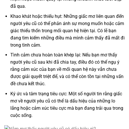
đã qua.
Khao khát hoặc thiếu hụt: Những giấc mơ liên quan đến
người yêu cũ có thể phản ánh sự mong muốn hoặc cảm
giác thiếu thốn trong mối quan hệ hiện tại. Có lẽ bạn
đang tìm kiếm những điều mà mình cảm thấy đã mất đi
trong tình cảm.
Tình cảm chưa hoàn toàn khép lại: Nếu bạn mơ thấy
người yêu cũ sau khi đã chia tay, điều đó có thể ngụ ý
rằng cảm xúc của bạn về mối quan hệ này vẫn chưa
được giải quyết triệt để, và có thể còn tồn tại những vấn
đề chưa kết thúc.
Ký ức và tâm trạng tiêu cực: Một số người tin rằng giấc
mơ về người yêu cũ có thể là dấu hiệu của những lo
lắng hoặc cảm xúc tiêu cực mà bạn đang trải qua trong
cuộc sống.