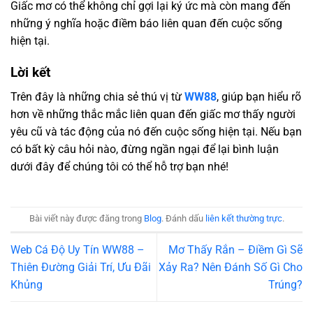
Giấc mơ có thể không chỉ gợi lại ký ức mà còn mang đến
những ý nghĩa hoặc điềm báo liên quan đến cuộc sống
hiện tại.
Lời kết
Trên đây là những chia sẻ thú vị từ
WW88
, giúp bạn hiểu rõ
hơn về những thắc mắc liên quan đến giấc mơ thấy người
yêu cũ và tác động của nó đến cuộc sống hiện tại. Nếu bạn
có bất kỳ câu hỏi nào, đừng ngần ngại để lại bình luận
dưới đây để chúng tôi có thể hỗ trợ bạn nhé!
Bài viết này được đăng trong
Blog
. Đánh dấu
liên kết thường trực
.
Web Cá Độ Uy Tín WW88 –
Mơ Thấy Rắn – Điềm Gì Sẽ
Thiên Đường Giải Trí, Ưu Đãi
Xảy Ra? Nên Đánh Số Gì Cho
Khủng
Trúng?