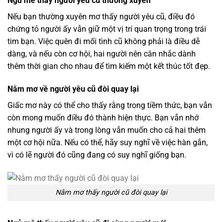
Ngủ mê thấy người yêu cũ thường xuyên
Nếu bạn thường xuyên mơ thấy người yêu cũ, điều đó
chứng tỏ người ấy vẫn giữ một vị trí quan trọng trong trái
tim bạn. Việc quên đi mối tình cũ không phải là điều dễ
dàng, và nếu còn cơ hội, hai người nên cân nhắc dành
thêm thời gian cho nhau để tìm kiếm một kết thúc tốt đẹp.
Nằm mơ về người yêu cũ đòi quay lại
Giấc mơ này có thể cho thấy rằng trong tiềm thức, bạn vẫn
còn mong muốn điều đó thành hiện thực. Bạn vẫn nhớ
nhung người ấy và trong lòng vẫn muốn cho cả hai thêm
một cơ hội nữa. Nếu có thể, hãy suy nghĩ về việc hàn gắn,
vì có lẽ người đó cũng đang có suy nghĩ giống bạn.
Nằm mơ thấy người cũ đòi quay lại