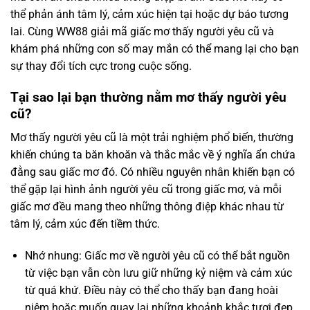
thể phản ánh tâm lý, cảm xúc hiện tại hoặc dự báo tương
lai. Cùng WW88 giải mã giấc mơ thấy người yêu cũ và
khám phá những con số may mắn có thể mang lại cho bạn
sự thay đổi tích cực trong cuộc sống.
Tại sao lại bạn thường nằm mơ thấy người yêu
cũ?
Mơ thấy người yêu cũ là một trải nghiệm phổ biến, thường
khiến chúng ta băn khoăn và thắc mắc về ý nghĩa ẩn chứa
đằng sau giấc mơ đó. Có nhiều nguyên nhân khiến bạn có
thể gặp lại hình ảnh người yêu cũ trong giấc mơ, và mỗi
giấc mơ đều mang theo những thông điệp khác nhau từ
tâm lý, cảm xúc đến tiềm thức.
Nhớ nhung: Giấc mơ về người yêu cũ có thể bắt nguồn
từ việc bạn vẫn còn lưu giữ những kỷ niệm và cảm xúc
từ quá khứ. Điều này có thể cho thấy bạn đang hoài
niệm hoặc muốn quay lại những khoảnh khắc tươi đẹp